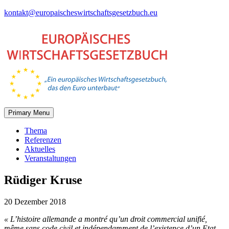
Skip
kontakt@europaischeswirtschaftsgesetzbuch.eu
to
content
Primary Menu
Thema
Referenzen
Aktuelles
Veranstaltungen
Rüdiger Kruse
20 Dezember 2018
« L’histoire allemande a montré qu’un droit commercial unifié,
même sans code civil et indépendamment de l’existence d’un Etat-