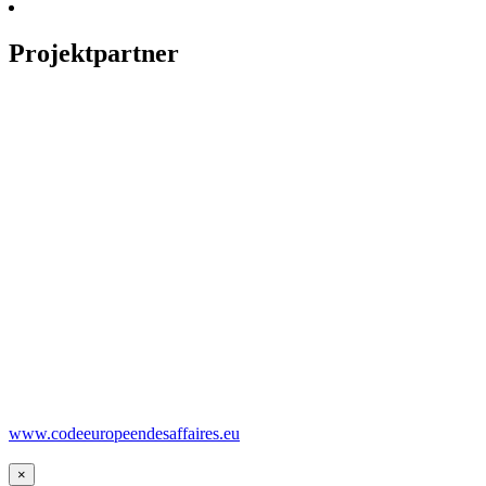
Projektpartner
www.codeeuropeendesaffaires.eu
×