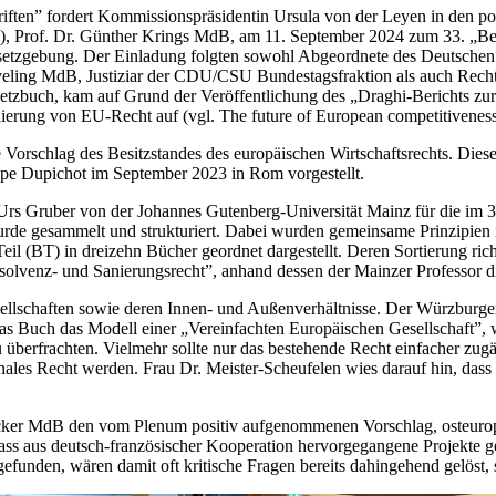
ften” fordert Kommissionspräsidentin Ursula von der Leyen in den poli
), Prof. Dr. Günther Krings MdB, am 11. September 2024 zum 33. „Be
esetzgebung. Der Einladung folgten sowohl Abgeordnete des Deutsche
eling MdB, Justiziar der CDU/CSU Bundestagsfraktion als auch Rechts
tzbuch, kam auf Grund der Veröffentlichung des „Draghi-Berichts zu
dierung von EU-Recht auf (vgl. The future of European competitiveness,
 Vorschlag des Besitzstandes des europäischen Wirtschaftsrechts. Diese
ppe Dupichot im September 2023 in Rom vorgestellt.
Dr. Urs Gruber von der Johannes Gutenberg-Universität Mainz für die im
 wurde gesammelt und strukturiert. Dabei wurden gemeinsame Prinzipie
eil (BT) in dreizehn Bücher geordnet dargestellt. Deren Sortierung ri
lvenz- und Sanierungsrecht”, anhand dessen der Mainzer Professor die 
llschaften sowie deren Innen- und Außenverhältnisse. Der Würzburger
 das Buch das Modell einer „Vereinfachten Europäischen Gesellschaft”,
 überfrachten. Vielmehr sollte nur das bestehende Recht einfacher zu
onales Recht werden. Frau Dr. Meister-Scheufelen wies darauf hin, dass
ker MdB den vom Plenum positiv aufgenommenen Vorschlag, osteuropäis
ass aus deutsch-französischer Kooperation hervorgegangene Projekte ge
gefunden, wären damit oft kritische Fragen bereits dahingehend gelöst,