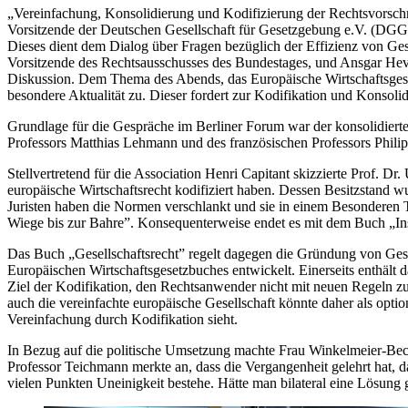
„Vereinfachung, Konsolidierung und Kodifizierung der Rechtsvorschri
Vorsitzende der Deutschen Gesellschaft für Gesetzgebung e.V. (DGG
Dieses dient dem Dialog über Fragen bezüglich der Effizienz von G
Vorsitzende des Rechtsausschusses des Bundestages, und Ansgar Hev
Diskussion. Dem Thema des Abends, das Europäische Wirtschaftsgese
besondere Aktualität zu. Dieser fordert zur Kodifikation und Konsoli
Grundlage für die Gespräche im Berliner Forum war der konsolidierte
Professors Matthias Lehmann und des französischen Professors Phili
Stellvertretend für die Association Henri Capitant skizzierte Prof. 
europäische Wirtschaftsrecht kodifiziert haben. Dessen Besitzstand
Juristen haben die Normen verschlankt und sie in einem Besonderen T
Wiege bis zur Bahre”. Konsequenterweise endet es mit dem Buch „Inso
Das Buch „Gesellschaftsrecht” regelt dagegen die Gründung von Gese
Europäischen Wirtschaftsgesetzbuches entwickelt. Einerseits enthält
Ziel der Kodifikation, den Rechtsanwender nicht mit neuen Regeln zu
auch die vereinfachte europäische Gesellschaft könnte daher als opti
Vereinfachung durch Kodifikation sieht.
In Bezug auf die politische Umsetzung machte Frau Winkelmeier-Bec
Professor Teichmann merkte an, dass die Vergangenheit gelehrt hat, d
vielen Punkten Uneinigkeit bestehe. Hätte man bilateral eine Lösung 