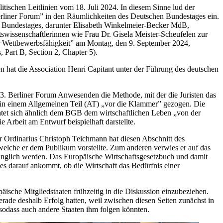
tischen Leitlinien vom 18. Juli 2024. In diesem Sinne lud der
rliner Forum” in den Räumlichkeiten des Deutschen Bundestages ein.
n Bundestages, darunter Elisabeth Winkelmeier-Becker MdB,
wissenschaftlerinnen wie Frau Dr. Gisela Meister-Scheufelen zur
r Wettbewerbsfähigkeit” am Montag, den 9. September 2024,
 Part B, Section 2, Chapter 5).
n hat die Association Henri Capitant unter der Führung des deutschen
 33. Berliner Forum Anwesenden die Methode, mit der die Juristen das
n in einem Allgemeinen Teil (AT) „vor die Klammer” gezogen. Die
chtet sich ähnlich dem BGB dem wirtschaftlichen Leben „von der
Arbeit am Entwurf beispielhaft darstellte.
 Ordinarius Christoph Teichmann hat diesen Abschnitt des
 welche er dem Publikum vorstellte. Zum anderen verwies er auf das
gänglich werden. Das Europäische Wirtschaftsgesetzbuch und damit
 es darauf ankommt, ob die Wirtschaft das Bedürfnis einer
che Mitgliedstaaten frühzeitig in die Diskussion einzubeziehen.
rade deshalb Erfolg hatten, weil zwischen diesen Seiten zunächst in
 sodass auch andere Staaten ihm folgen könnten.