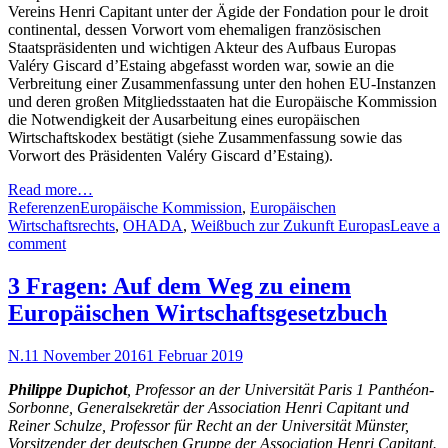
Vereins Henri Capitant unter der Ägide der Fondation pour le droit
continental, dessen Vorwort vom ehemaligen französischen
Staatspräsidenten und wichtigen Akteur des Aufbaus Europas
Valéry Giscard d’Estaing abgefasst worden war, sowie an die
Verbreitung einer Zusammenfassung unter den hohen EU-Instanzen
und deren großen Mitgliedsstaaten hat die Europäische Kommission
die Notwendigkeit der Ausarbeitung eines europäischen
Wirtschaftskodex bestätigt (siehe Zusammenfassung sowie das
Vorwort des Präsidenten Valéry Giscard d’Estaing).
Read more…
Referenzen
Europäische Kommission
,
Europäischen
Wirtschaftsrechts
,
OHADA
,
Weißbuch zur Zukunft Europas
Leave a
comment
3 Fragen: Auf dem Weg zu einem
Europäischen Wirtschaftsgesetzbuch
N.
11 November 2016
1 Februar 2019
Philippe Dupichot
, Professor an der Universität Paris 1 Panthéon-
Sorbonne, Generalsekretär der Association Henri Capitant und
Reiner Schulze, Professor für Recht an der Universität Münster,
Vorsitzender der deutschen Gruppe der Association Henri Capitant.